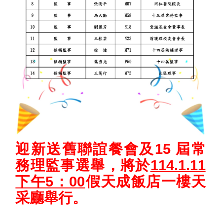
迎新送舊聯誼餐會及15 屆常
務理監事選舉，將於
114.1.11
下午5：00
假天成飯店一樓天
采廳舉行。