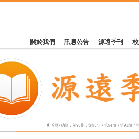
關於我們
訊息公告
源遠季刊
校
首頁
總覽
第96期
第95期
第94期
第93期
第