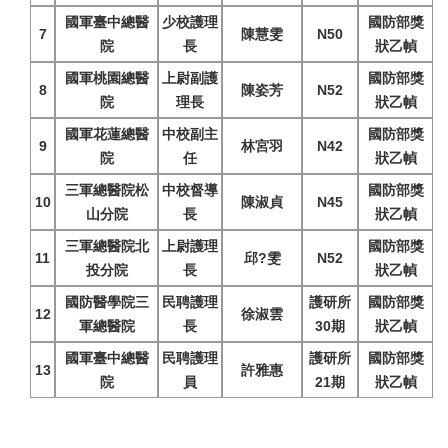
國軍臺中總醫
少校護理
國防部獎
7
陳慧雯
N50
院
長
狀乙幀
國軍桃園總醫
上尉副護
國防部獎
8
陳姿芳
N52
院
理長
狀乙幀
國軍花蓮總醫
中校副主
國防部獎
9
林宮羽
N42
院
任
狀乙幀
三軍總醫院松
中校督導
國防部獎
10
陳淑貞
N45
山分院
長
狀乙幀
三軍總醫院北
上尉護理
國防部獎
11
邱?雯
N52
投分院
長
狀乙幀
國防醫學院三
民聘護理
護研所
國防部獎
12
徐淑雲
軍總醫院
長
30期
狀乙幀
國軍臺中總醫
民聘護理
護研所
國防部獎
13
許雅惠
院
員
21期
狀乙幀