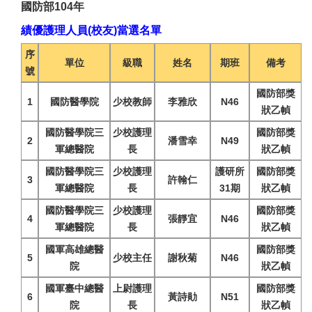
國防部104年
績優護理人員(校友)當選名單
序
單位
級職
姓名
期班
備考
號
國防部獎
1
國防醫學院
少校教師
李雅欣
N46
狀乙幀
國防醫學院三
少校護理
國防部獎
2
潘雪幸
N49
軍總醫院
長
狀乙幀
國防醫學院三
少校護理
護研所
國防部獎
3
許翰仁
軍總醫院
長
31期
狀乙幀
國防醫學院三
少校護理
國防部獎
4
張靜宜
N46
軍總醫院
長
狀乙幀
國軍高雄總醫
國防部獎
5
少校主任
謝秋菊
N46
院
狀乙幀
國軍臺中總醫
上尉護理
國防部獎
6
黃詩勛
N51
院
長
狀乙幀