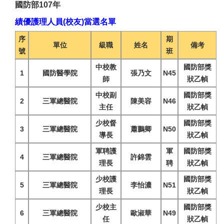
國防部107年
績優護理人員(校友)當選名單
序
期
單位
級職
姓名
備考
號
班
中校教
國防部獎
1
國防醫學院
張乃文
N45
師
狀乙幀
中校副
國防部獎
2
三軍總醫院
陳美容
N46
主任
狀乙幀
少校督
國防部獎
3
三軍總醫院
蕭鵬卿
N50
導長
狀乙幀
軍聘護
軍
國防部獎
4
三軍總醫院
許錦雲
理長
聘
狀乙幀
少校護
國防部獎
5
三軍總醫院
李怡濃
N51
理長
狀乙幀
少校主
國防部獎
6
三軍總醫院
歐淑華
N49
任
狀乙幀