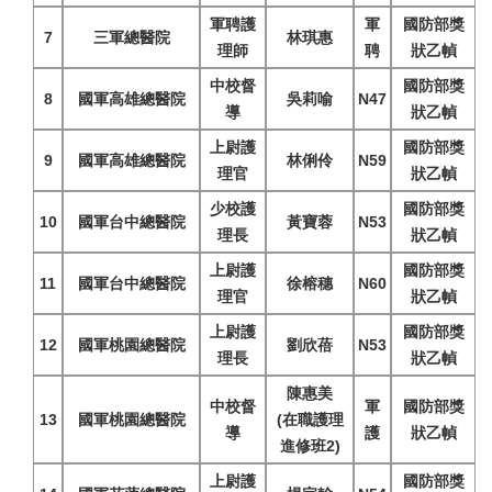
軍聘護
軍
國防部獎
7
三軍總醫院
林琪惠
理師
聘
狀乙幀
中校督
國防部獎
8
國軍高雄總醫院
吳莉喻
N47
導
狀乙幀
上尉護
國防部獎
9
國軍高雄總醫院
林俐伶
N59
理官
狀乙幀
少校護
國防部獎
10
國軍台中總醫院
黃寶蓉
N53
理長
狀乙幀
上尉護
國防部獎
11
國軍台中總醫院
徐榕穗
N60
理官
狀乙幀
上尉護
國防部獎
12
國軍桃園總醫院
劉欣蓓
N53
理長
狀乙幀
陳惠美
中校督
軍
國防部獎
13
國軍桃園總醫院
(在職護理
導
護
狀乙幀
進修班2)
上尉護
國防部獎