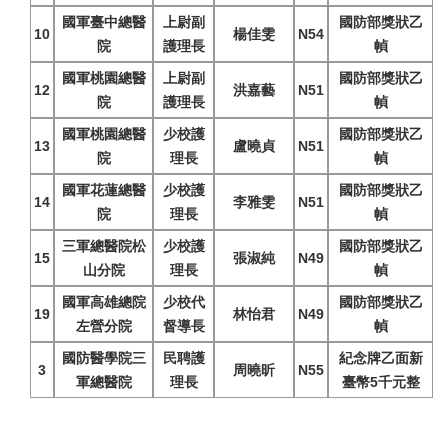
國軍臺中總醫
上尉副
國防部獎狀乙
10
楊佳雯
N54
院
護理長
幀
國軍桃園總醫
上尉副
國防部獎狀乙
12
洪嘉藝
N51
院
護理長
幀
國軍桃園總醫
少校護
國防部獎狀乙
13
盧曉貞
N51
院
理長
幀
國軍花蓮總醫
少校護
國防部獎狀乙
14
李雅雯
N51
院
理長
幀
三軍總醫院松
少校護
國防部獎狀乙
15
張淑純
N49
山分院
理長
幀
國軍高雄總院
少校代
國防部獎狀乙
19
林怡君
N49
左營分院
督導長
幀
國防醫學院三
民聘護
紀念牌乙面新
3
周曉昕
N55
軍總醫院
理長
臺幣5千元整