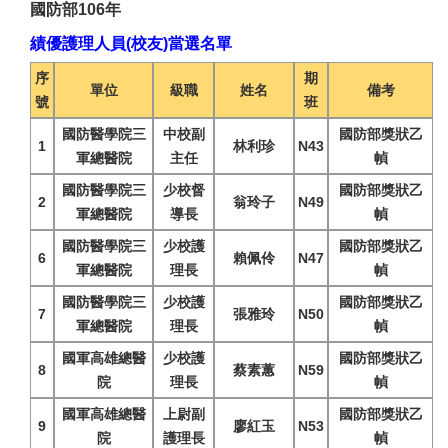
國防部106年
績優護理人員(校友)當選名單
序
期
單位
級職
姓名
備考
號
班
國防醫學院三
中校副
國防部獎狀乙
1
林利珍
N43
軍總醫院
主任
幀
國防醫學院三
少校督
國防部獎狀乙
2
翁玲子
N49
軍總醫院
導長
幀
國防醫學院三
少校護
國防部獎狀乙
6
賴佩伶
N47
軍總醫院
理長
幀
國防醫學院三
少校護
國防部獎狀乙
7
張雅玲
N50
軍總醫院
理長
幀
國軍高雄總醫
少校護
國防部獎狀乙
8
蔡素蕙
N59
院
理長
幀
國軍高雄總醫
上尉副
國防部獎狀乙
9
廖紅玉
N53
院
護理長
幀