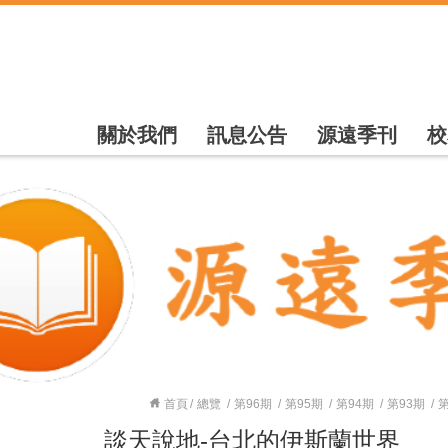
關於我們
訊息公告
源遠季刊
校
首頁
總覽
第96期
第95期
第94期
第93期
第
談天說地-台北的伊斯蘭世界